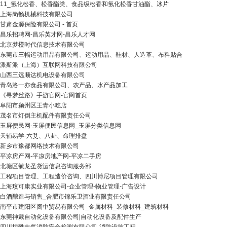
11_氢化松香、松香酯类、食品级松香和氢化松香甘油酯、冰片
上海岗畅机械科技有限公司
甘肃金源保险有限公司 - 首页
昌乐招聘网-昌乐英才网-昌乐人才网
北京梦橙时代信息技术有限公司
东莞市三幅运动用品有限公司、运动用品、鞋材、人造革、布料贴合
派斯派（上海）互联网科技有限公司
山西三远顺达机电设备有限公司
青岛洛一亦食品有限公司、农产品、水产品加工
《寻梦丝路》手游官网-官网首页
阜阳市颍州区王青小吃店
茂名市灯倒主机配件有限责任公司
玉屏便民网-玉屏便民信息网_玉屏分类信息网
天辅易学-六爻、八卦、命理排盘
新乡市豫都网络技术有限公司
平凉房产网-平凉房地产网-平凉二手房
北塘区毓龙圣货运信息咨询服务部
工程项目管理、工程造价咨询、四川博尼项目管理有限公司
上海玟可康实业有限公司-企业管理-物业管理-广告设计
白酒酿造与销售_合肥市锦乐卫酒业有限责任公司
南平市建阳区阁中贸易有限公司_金属材料_装修材料_建筑材料
东莞神戴自动化设备有限公司|自动化设备及配件生产
四川棱酷电气消防安全检测有限公司-消防设施工程